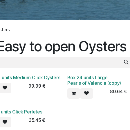
sters
 Easy to open Oysters
3 units Medium Click Oysters
​Box 24 units Large
Pearls of Valencia (copy)
99.99
€
80.64
€
 units Click Perletes
35.45
€