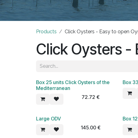
Products
Click Oysters - Easy to open Oy
Click Oysters -
Box 25 units Click Oysters of the
​Box 3
Mediterranean
72.72
€
Large ODV
​Box 12
145.00
€