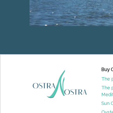
Buy 
The p
The p
Medi
Sun 
Oyste