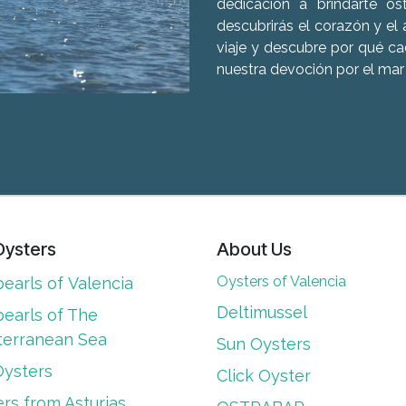
dedicación a brindarte os
descubrirás el corazón y el
viaje y descubre por qué c
nuestra devoción por el mar
Oysters
About Us
Oysters of Valencia
earls of Valencia
Deltimussel
earls of The
terranean Sea
Sun Oysters
Oysters
Click Oyster
rs from Asturias