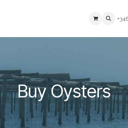
Products
Blog
Home
Shop
Blog
+34
Buy Oysters