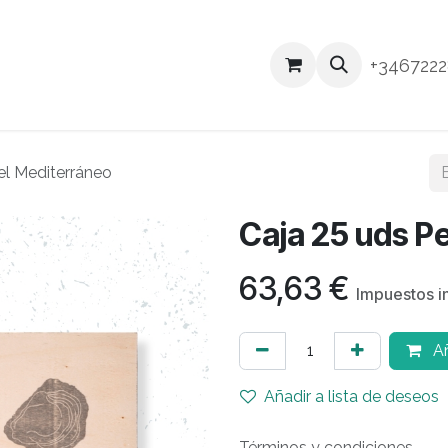
tros
Productos
Blog
Inicio
+346722
Tienda
el Mediterráneo
Caja 25 uds P
63,63
€
Impuestos i
Añ
Añadir a lista de deseos
Términos y condiciones