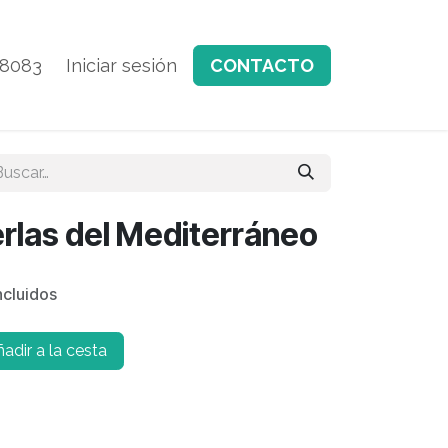
28083
Blog
Iniciar sesión
CONTACTO
erlas del Mediterráneo
ncluidos
adir a la cesta