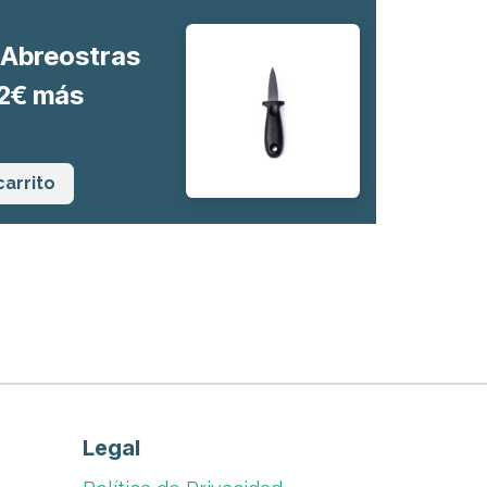
o Abreostras
 2€ más
carrito
Legal